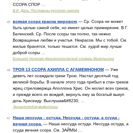
ССОРА СПОР …
В.И. Даль. Пословицы русского народа
всякая ссора красна мировою
— Ср. Ссора не может
45
быть целью самой себе, но имеет целью примирение. В.Г.
Белинский. Ср. После ссоры так полно, так нежно
Возвращенье любви и участья. Некрасов. Мы с тобой. См.
милые бранятся, только тешатся. См. худой мир лучше
доброй ссоры …
Большой толково-фразеологический словарь Михельсона
ТРОЯ 13 ССОРА АХИЛЛА С АГАМЕМНОНОМ
— Уже
46
девять лет осаждали греки Трою. Настал десятый год
великой борьбы. В начале этого года прибыл в стан греков
жрец стреловержца Аполлона Хрис. Он молил всех греков,
и прежде всего их вождей, вернуть ему за богатый выкуп
дочь Хрисеиду. Выслушав&#8230; …
Энциклопедия мифологии
Наша нессуда - остуда. Нессуда - остуда, а ссуда -
47
вечная ссора.
— Наша нессуда остуда. Нессуда остуда, а
ссуда вечная ссора. См. ЗАЙМЫ …