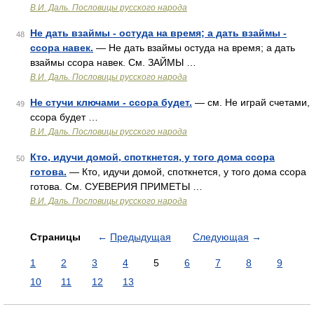
В.И. Даль. Пословицы русского народа
Не дать взаймы - остуда на время; а дать взаймы -
48
ссора навек.
— Не дать взаймы остуда на время; а дать
взаймы ссора навек. См. ЗАЙМЫ …
В.И. Даль. Пословицы русского народа
Не стучи ключами - ссора будет.
— см. Не играй счетами,
49
ссора будет …
В.И. Даль. Пословицы русского народа
Кто, идучи домой, споткнется, у того дома ссора
50
готова.
— Кто, идучи домой, споткнется, у того дома ссора
готова. См. СУЕВЕРИЯ ПРИМЕТЫ …
В.И. Даль. Пословицы русского народа
Страницы
←
Предыдущая
Следующая
→
1
2
3
4
5
6
7
8
9
10
11
12
13